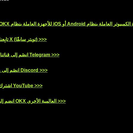
تابِعنا على منصَّة X (تويتر سابقًا) >>>
انضَم إلى قناتنا على تطبيق Telegram >>>
انضَم إلى مُخدِّمنا على Discord >>>
اشترك بقناتنا على YouTube >>>
انضم إلى مجتمعات OKX العالمية الأخرى >>>