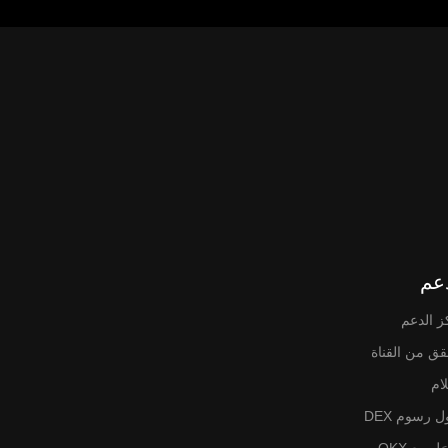
عم
ز الدعم
قق من القناة
لام
 رسوم DEX