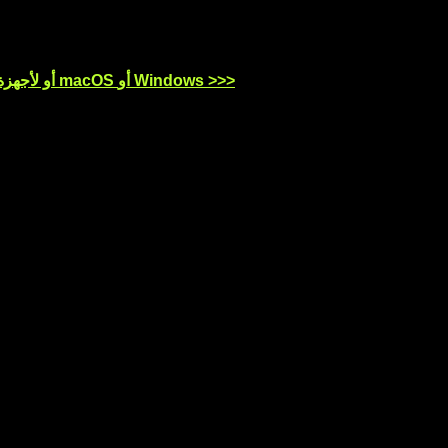
نزِّل تطبيق OKX للأجهزة العاملة بنظام iOS أو Android أو لأجهزة الكمبيوتر العاملة بنظام macOS أو Windows >>>