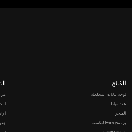
المُنتَج
الد
لوحة بيانات المحفظة
مرك
عقد مبادلة
التح
المتجر
الإع
برنامج Earn للكسب
جدول