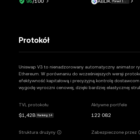
ABDK
95
/100
Ponad 1 więcej
Protokół
Uniswap V3 to nienadzorowany automatyczny animator ry
Ethereum. W porównaniu do wcześniejszych wersji protok
efektywność kapitałową i precyzyjną kontrolę dostawcom 
wygodę wyroczni cenowej, dzięki bardziej elastycznej stru
TVL protokołu
Aktywne portfele
$1,42B
122 082
Ranking 14
Struktura drużyny
Zabezpieczone przez