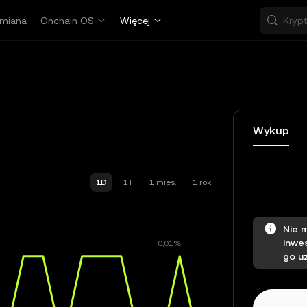
miana
Onchain OS
Więcej
Wykup
1D
1T
1 mies.
1 rok
Nie 
inwe
go u