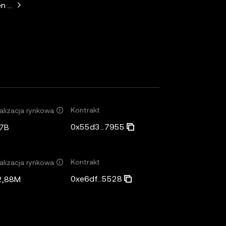
n Horowitz, Paradigm, Variant Fund, SV Angel
Kontrakt
alizacja rynkowa
0x55d3...7955
7B
Kontrakt
alizacja rynkowa
0xe6df...5528
2,88M