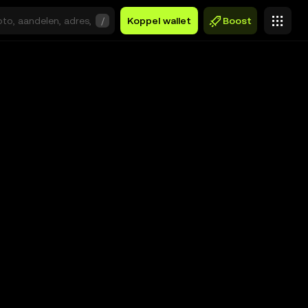
/
Koppel wallet
Boost