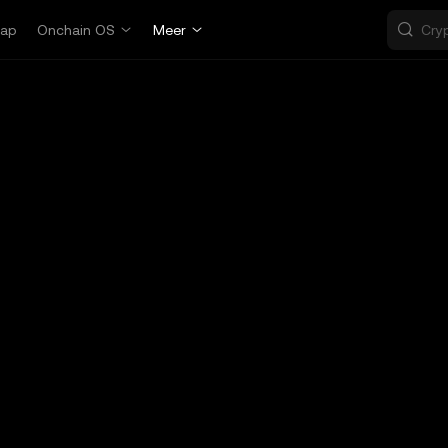
ap
Onchain OS
Meer