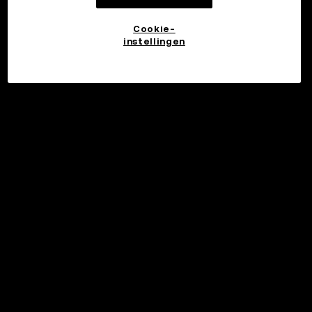
Cookie-
instellingen
©2017 - 2026 WEB3.OKX.COM
Nederlands/USD