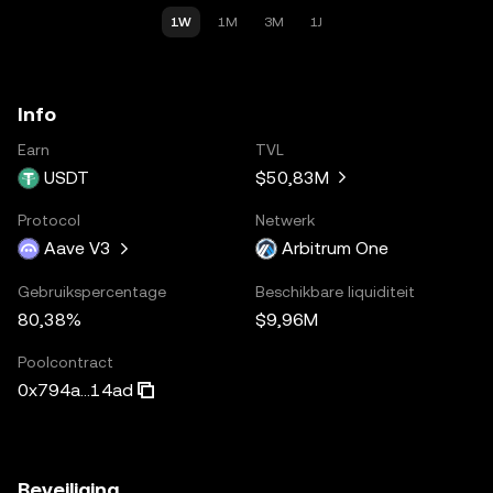
1W
1M
3M
1J
Info
Earn
TVL
USDT
$50,83M
Protocol
Netwerk
Aave V3
Arbitrum One
Gebruikspercentage
Beschikbare liquiditeit
80,38%
$9,96M
Poolcontract
0x794a...14ad
Beveiliging