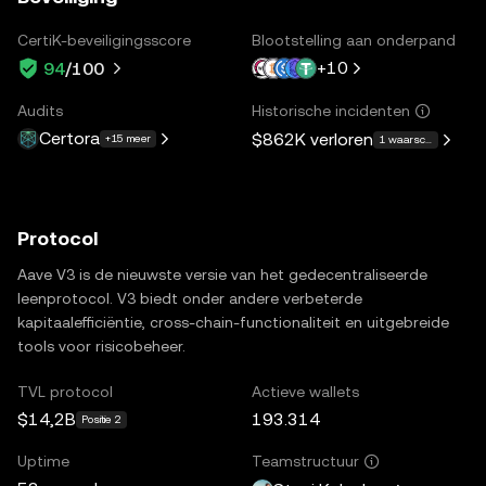
CertiK-beveiligingsscore
Blootstelling aan onderpand
+
10
94
/100
Audits
Historische incidenten
Certora
$862K
verloren
+15 meer
1 waarschuwing
Protocol
Aave V3 is de nieuwste versie van het gedecentraliseerde
leenprotocol. V3 biedt onder andere verbeterde
kapitaalefficiëntie, cross-chain-functionaliteit en uitgebreide
tools voor risicobeheer.
TVL protocol
Actieve wallets
$14,2B
193.314
Positie 2
Uptime
Teamstructuur