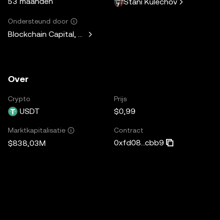
53 maanden
Stani Kulechov
Ondersteund door
Blockchain Capital, Standard Crypto, Blockchain.com
Over
Crypto
Prijs
USDT
$0,99
Contract
Marktkapitalisatie
0xfd08...cbb9
$838,03M