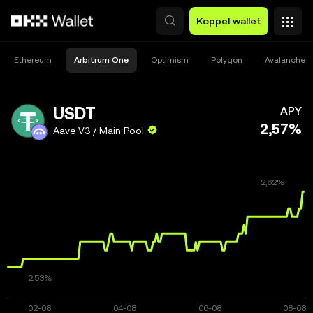
Overslaan naar hoofdinhoud
Koppel wallet
Ethereum
Arbitrum One
Optimism
Polygon
Avalanche 
USDT
APY
2,57%
Aave V3 / Main Pool