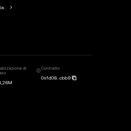
Standard Crypto, Blockchain.com
alizzazione di
Contratto
ato
0xfd08...cbb9
8,26M