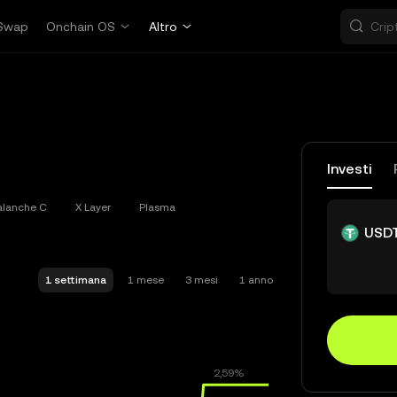
Swap
Onchain OS
Altro
Investi
alanche C
X Layer
Plasma
USD
1 settimana
1 mese
3 mesi
1 anno