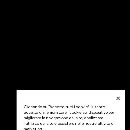
Cliccando su “Accetta tutti i cookie”, l'utente
accetta di memorizzare i cookie sul dispositivo per
migliorare la navigazione del sito, analizzare
l'utilizzo del sito e assistere nelle nostre attività di
marketing.