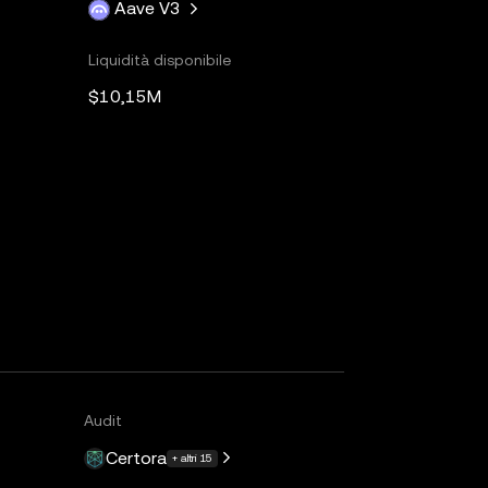
Aave V3
Liquidità disponibile
$10,15M
Audit
Certora
+ altri 15