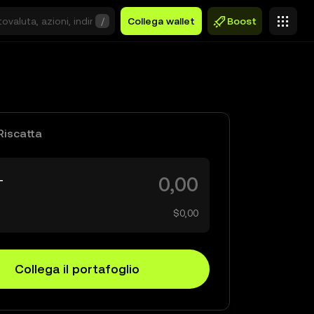
/
Collega wallet
Boost
Riscatta
T
$0,00
Collega il portafoglio