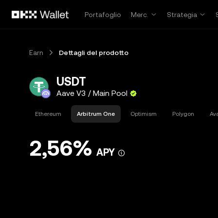
Passa al contenuto principale
Portafoglio
Merc.
Strategia
Earn
Dettagli del prodotto
USDT
Aave V3 / Main Pool
Ethereum
Arbitrum One
Optimism
Polygon
Av
2,56%
APY