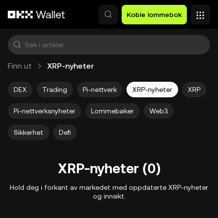
Hopp over til hovedinnhold
Koble lommebok
Finn ut
XRP-nyheter
DEX
Trading
Pi-nettverk
XRP-nyheter
XRP
Pi-nettverksnyheter
Lommebøker
Web3
Sikkerhet
Defi
XRP-nyheter (0)
Hold deg i forkant av markedet med oppdaterte XRP-nyheter
og innsikt.