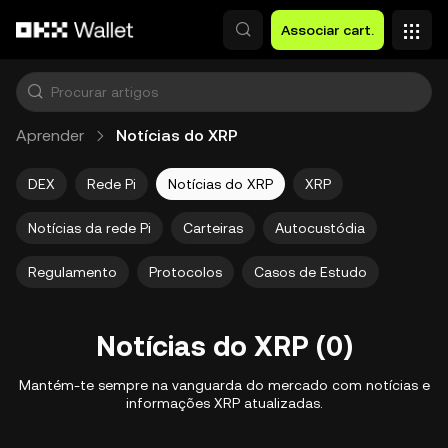
Avançar para conteúdo principal
Associar cart.
Aprender
Notícias do XRP
DEX
Rede Pi
Notícias do XRP
XRP
Notícias da rede Pi
Carteiras
Autocustódia
Regulamento
Protocolos
Casos de Estudo
Notícias do XRP (0)
Mantém-te sempre na vanguarda do mercado com notícias e
informações XRP atualizadas.