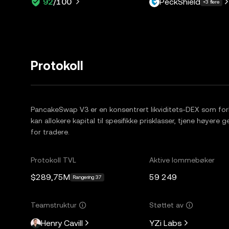
PeckShield
92
/100
+3 flere
Protokoll
PancakeSwap V3 er en konsentrert likviditets-DEX som forbe
kan allokere kapital til spesifikke prisklasser, tjene høyer
for tradere.
Protokoll TVL
Aktive lommebøker
$289,75M
59 249
Rangering 37
Teamstruktur
Støttet av
Henry Cavill
YZi Labs