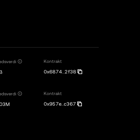
Kontrakt
edsverdi
0x6874...2f38
B
Kontrakt
edsverdi
0x957e...c367
,03M