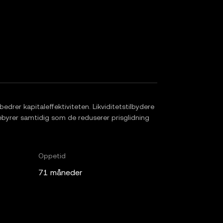
drer kapitaleffektiviteten. Likviditetstilbydere
e gebyrer samtidig som de reduserer prisglidning
Oppetid
71 måneder