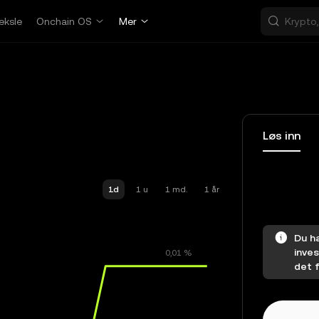
eksle
Onchain OS
Mer
Løs inn
1d
1 u
1 md.
1 år
Du ha
inves
det f