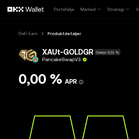
Hopp over til hovedinnhold
Portefølje
Marked
Strategi
V
DeFi Earn
Produktdetaljer
XAUt-GOLDGR
Gebyr 0,01 %
PancakeSwapV3
0,00 %
APR