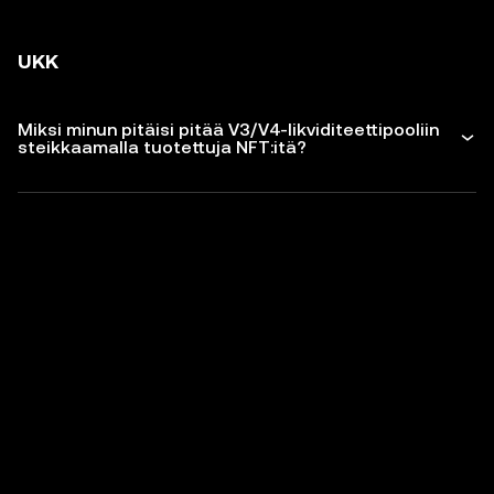
UKK
Miksi minun pitäisi pitää V3/V4-likviditeettipooliin
steikkaamalla tuotettuja NFT:itä?