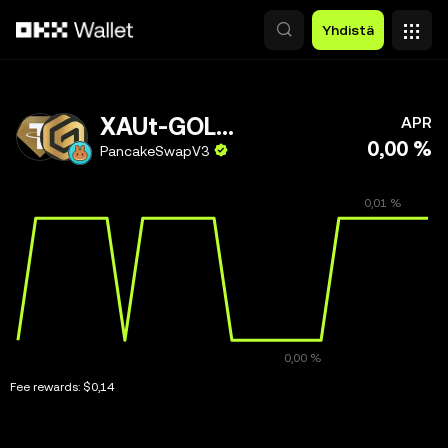
Siirry pääsisältöön
Yhdistä
XAUt-GOLDGR
APR
0,00 %
PancakeSwapV3
Fee rewards:
$0,14