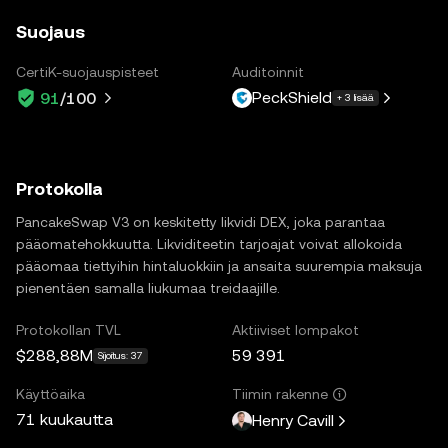
Suojaus
CertiK-suojauspisteet
Auditoinnit
PeckShield
91
/100
+ 3 lisää
Protokolla
PancakeSwap V3 on keskitetty likvidi DEX, joka parantaa
pääomatehokkuutta. Likviditeetin tarjoajat voivat allokoida
pääomaa tiettyihin hintaluokkiin ja ansaita suurempia maksuja
pienentäen samalla liukumaa treidaajille.
Protokollan TVL
Aktiiviset lompakot
$288,88M
59 391
Sijoitus: 37
Käyttöaika
Tiimin rakenne
71 kuukautta
Henry Cavill