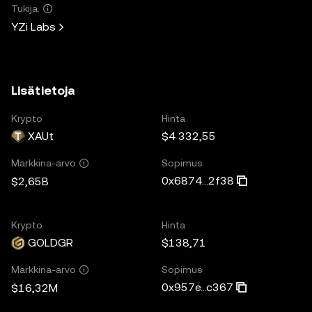
Tukija:
YZi Labs
Lisätietoja
Krypto
Hinta
XAUt
$4 332,55
Sopimus
Markkina-arvo
0x6874...2f38
$2,65B
Krypto
Hinta
GOLDGR
$138,71
Sopimus
Markkina-arvo
0x957e...c367
$16,32M