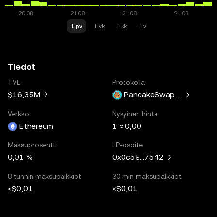
1 pv
1 vk
1 kk
1 v
Tiedot
TVL
Protokolla
$16,35M
PancakeSwapV3
Verkko
Nykyinen hinta
Ethereum
1 ≈ 0,00
Maksuprosentti
LP-osoite
0,01 %
0x0c59...7542
8 tunnin maksupalkkiot
30 min maksupalkkiot
<$0,01
<$0,01