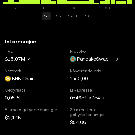
1d
1 u
1 md.
1 år
Informasjon
TVL
Protokoll
$15,07M
PancakeSwapV3
Nettverk
Nåværende pris
BNB Chain
1 ≈ 0,00
Gebyrsats
LP-adresse
0,05 %
0x46cf...a7c4
8 timers gebyrbelønninger
30 minutters
gebyrbelønninger
$1,14K
$54,06