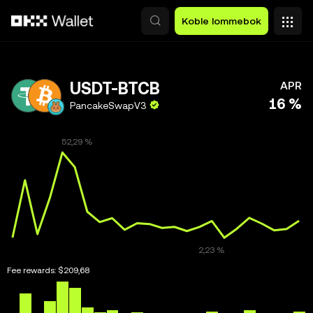
Hopp over til hovedinnhold
Koble lommebok
USDT-BTCB
APR
16 %
PancakeSwapV3
Fee rewards:
$209,68