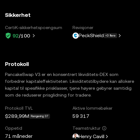
Sikkerhet
CertiK-sikkerhetspoengsum
Revisjoner
PeckShield
92
/100
+3 flere
Protokoll
PancakeSwap V3 er en konsentrert likviditets-DEX som
forbedrer kapitaleffektiviteten. Likviditetstilbydere kan allokere
kapital til spesifikke prisklasser, tjene høyere gebyrer samtidig
som de reduserer prisglidning for tradere.
Protokoll TVL
Aktive lommebøker
$289,99M
59 317
Rangering 37
Oppetid
Teamstruktur
71 måneder
Henry Cavill