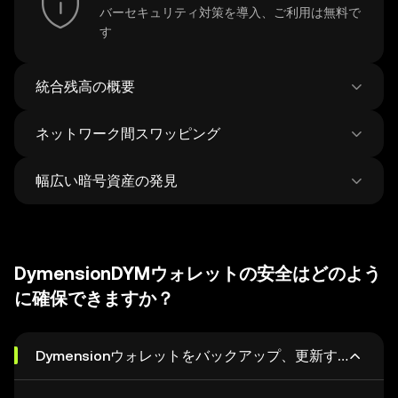
バーセキュリティ対策を導入、ご利用は無料で
す
統合残高の概要
ネットワーク間スワッピング
100以上のチェーンにおける残高をすべすべて
一箇所で見る
幅広い暗号資産の発見
1回だけのトランザクションで、ネットワーク
上のあらゆるものを交換、ブリッジします。
500の分散型取引所と38の市場からトークンと
毎週平均12万種類の新しい暗号通貨が追加さ
NFT の最良価格を入手します。
れ、100万種類以上の暗号通貨を発掘し、交換
DymensionDYMウォレットの安全はどのよう
することができます。
に確保できますか？
Dymensionウォレットをバックアップ、更新する