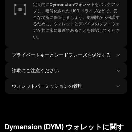
定期的に
Dymensionウォレット
をバックアッ
プし、暗号化された USB ドライブなどで、安
全な場所に保管しましょう。脆弱性から保護す
るために、ウォレットとデバイスのソフトウェ
アが共に常に最新であることを確認してくださ
い。
プライベートキーとシードフレーズを保護する
詐欺にご注意ください
Dymensionのプライベートキー
やシードフレ
ーズは決して共有しないでください。これら機
ウォレットパーミッションの管理
密情報のスクリーンショットやデジタル保存は
お客様の
Dymensionウォレット
を狙ったフィ
避け、保護を高めるためにハードウェアウォレ
ッシング詐欺にご注意くださいウォレットソフ
ットの使用をご検討ください。
トウェアは必ず公式ソースからダウンロード
Dymensionを保護するために、
dApps
とトー
し、迷惑メッセージにご注意ください。
クンの未使用の承認を定期的に見直し、取り消
します。取引を行う前に必ず受取人のアドレス
を確認してください
Dymension (DYM) ウォレットに関す