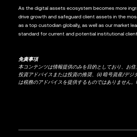
As the digital assets ecosystem becomes more ingrai
drive growth and safeguard client assets in the most
as a top custodian globally, as well as our market le
standard for current and potential institutional clien
免責事項
本コンテンツは情報提供のみを目的としており、お住ま
投資アドバイスまたは投資の推奨、(ii) 暗号資産/デジ
は税務のアドバイスを提供するものではありません。暗
り、価格が大きく変動する場合があります。暗号資産
ださい。具体的な状況に関するご質問は、法務・税務
ータや統計情報が含まれる場合など）は、一般的な情
り生成、または支援されている場合があります。これ
ここに示された事実上の誤りや省略に対していかなる責
OKX Exchange が提供するものではなく、
OKX Web3 