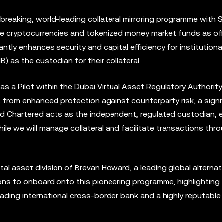
eaking, world-leading collateral mirroring programme with 
ilise cryptocurrencies and tokenized money market funds as of
cantly enhances security and capital efficiency for institutiona
) as the custodian for their collateral.
 as a Pilot within the Dubai Virtual Asset Regulatory Authorit
t from enhanced protection against counterparty risk, a signi
ard Chartered acts as the independent, regulated custodian, 
ile we will manage collateral and facilitate transactions thr
al asset division of Brevan Howard, a leading global alternat
ions to onboard onto this pioneering programme, highlighting
eading international cross-border bank and a highly reputable