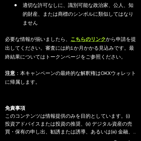
適切な許可なしに、識別可能な政治家、公人、知
的財産、または商標のシンボルに類似してはなり
ません
必要な情報が揃いましたら、
こちらのリンク
から申請を提
出してください。審査には約1か月かかる見込みです。最
終結果についてはトークンページをご参照ください。
注意
：本キャンペーンの最終的な解釈権はOKXウォレット
に帰属します。
免責事項
このコンテンツは情報提供のみを目的としています。(i)
投資アドバイスまたは投資の推奨、(ii) デジタル資産の売
買・保有の申し出、勧誘または誘導、あるいは(iii) 金融、
会計、法務、または税務のアドバイスを提供するものでは