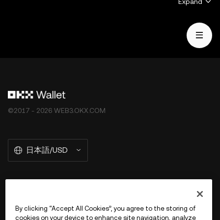
Expand
ありません。デジタル資産（ステーブルコインやNFTを含
む）は、市場変動の影響を受け、高いリスクが伴い、価値
が失われる恐れもあります。デジタル資産の取引や保有が
ご自身に適しているかどうかについてのご質問は、法務・
税務・投資の専門家にご相談ください。OKX Web3 ウォ
レットは、サードパーティプラットフォームを見つけ、や
り取りすることを可能にするセルフカストディウォレット
ソフトウェアサービスに過ぎず、そのようなサードパーテ
ィプラットフォームのサービスを管理することはなく、責
©2017 - 2026 WEB3.OKX.COM
任を負うものではありません。すべての製品がすべての地
域で提供されているわけではありません。OKX Web3 ウ
ォレットとそれに付随するサービスは OKX 取引所が提供
日本語/USD
するものではなく、[OKX Web3 Ecosystem Terms of
Service](
https://web3.okx.com/help/okx-web3-
ecosystem-terms-of-service"OKX
Web3 Ecosystem
Terms of Service") に従っています。
OKX Web3 の詳細を見る
By clicking “Accept All Cookies”, you agree to the storing of
cookies on your device to enhance site navigation, analyze