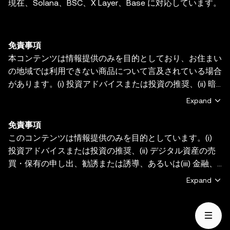
現在、Solana、BSC、X Layer、Base に対応しています。
免責事項
本コンテンツは情報提供のみを目的としており、お住まい
の地域では利用できない商品について言及されている場合
があります。(i) 投資アドバイスまたは投資の推奨、(ii) 暗
号資産/デジタル資産の売買・保有の申し出または勧誘、
Expand
(iii) 金融、会計、法務、または税務のアドバイスを提供す
るものではありません。暗号資産（ステーブルコインや
免責事項
NFT を含む）の保有には高いリスクがあり、価格が大き
このコンテンツは情報提供のみを目的としています。(i)
く変動する場合があります。暗号資産の取引や保有がご自
投資アドバイスまたは投資の推奨、(ii) デジタル資産の売
身の財務状況に適しているかどうか、十分にご検討くださ
買・保有の申し出、勧誘または誘導、あるいは(iii) 金融、
い。具体的な状況に関するご質問は、法務／税務／投資の
会計、法務、または税務のアドバイスを提供するものでは
Expand
専門家にご相談ください。本投稿に掲載されている情報
ありません。デジタル資産（ステーブルコインやNFTを含
（市場データや統計情報が含まれる場合など）は、一般的
む）は、市場変動の影響を受け、高いリスクが伴い、価値
な情報提供のみを目的としています。これらのデータやグ
が失われる恐れもあります。デジタル資産の取引や保有が
ラフの作成にあたっては合理的な注意を払っていますが、
ご自身に適しているかどうかについてのご質問は、法務・