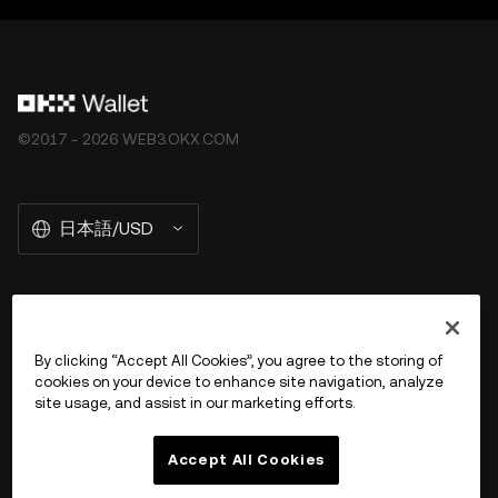
ここに示された事実上の誤りや省略に対していかなる責任
税務・投資の専門家にご相談ください。OKX Web3 ウォ
も負いません。OKX Web3 の製品と機能は、[OKX Web3
レットは、サードパーティプラットフォームを見つけ、や
Ecosystem Terms of Service]
り取りすることを可能にするセルフカストディウォレット
(
https://www.okx.com/help/okx-web3-ecosystem-
ソフトウェアサービスに過ぎず、そのようなサードパーテ
terms-of-service"OKX
Web3 Ecosystem Terms of
ィプラットフォームのサービスを管理することはなく、責
©2017 - 2026 WEB3.OKX.COM
Service") に従っています。
任を負うものではありません。すべての製品がすべての地
域で提供されているわけではありません。OKX Web3 ウ
ォレットとそれに付随するサービスは OKX 取引所が提供
日本語/USD
するものではなく、[OKX Web3 Ecosystem Terms of
Service](
https://web3.okx.com/help/okx-web3-
ecosystem-terms-of-service"OKX
Web3 Ecosystem
Terms of Service") に従っています。
OKX Web3 の詳細を見る
By clicking “Accept All Cookies”, you agree to the storing of
cookies on your device to enhance site navigation, analyze
商品
site usage, and assist in our marketing efforts.
サポート
Accept All Cookies