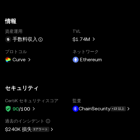
情報
資産運用
TVL
$1.74M
手数料収入
プロトコル
ネットワーク
Curve
Ethereum
セキュリティ
CertiK セキュリティスコア
監査
ChainSecurity
90
/100
+13 以上
過去のインシデント
$240K
損失
3アラート