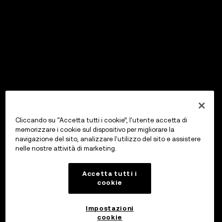
Cliccando su “Accetta tutti i cookie”, l'utente accetta di
memorizzare i cookie sul dispositivo per migliorare la
navigazione del sito, analizzare l'utilizzo del sito e assistere
nelle nostre attività di marketing.
Accetta tutti i
cookie
Impostazioni
cookie
OKX Wallet