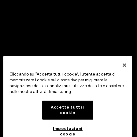
Cliccando su “Accetta tutti i cookie”, l'utente accetta di
memorizzare i cookie sul dispositivo per migliorare la
navigazione del sito, analizzare l'utilizzo del sito e assistere
nelle nostre attività di marketing.
Accetta tutti i
cookie
Impostazioni
cookie
OKX Wallet