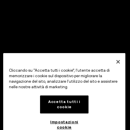
Cliccando su “Accetta tutti i cookie”, l'utente accetta di
memorizzare i cookie sul dispositivo per migliorare la
navigazione del sito, analizzare l'utilizzo del sito e assistere
nelle nostre attività di marketing.
Accetta tutti i
cookie
Impostazioni
cookie
OKX Wallet