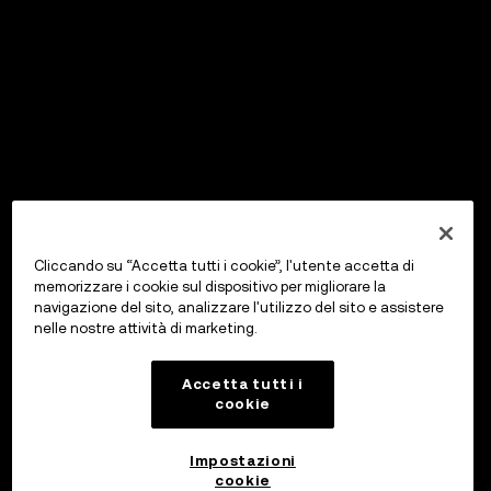
Cliccando su “Accetta tutti i cookie”, l'utente accetta di
memorizzare i cookie sul dispositivo per migliorare la
navigazione del sito, analizzare l'utilizzo del sito e assistere
nelle nostre attività di marketing.
Accetta tutti i
cookie
Impostazioni
cookie
OKX Wallet