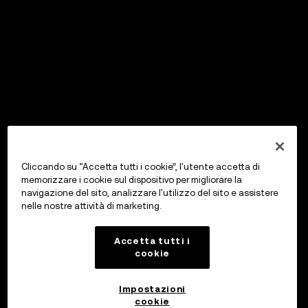
Cliccando su “Accetta tutti i cookie”, l'utente accetta di
memorizzare i cookie sul dispositivo per migliorare la
navigazione del sito, analizzare l'utilizzo del sito e assistere
nelle nostre attività di marketing.
Accetta tutti i
cookie
Impostazioni
cookie
OKX Wallet