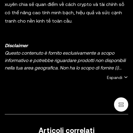
xuyên chia sẻ quan điểm về cách crypto và tài chính số
có thể nâng cao tính minh bạch, hiệu quả và sức cạnh
tranh cho nền kinh tế toàn cầu.
Disclaimer
Questo contenuto è fornito esclusivamente a scopo
informativo e potrebbe riguardare prodotti non disponibili
nella tua area geografica. Non ha lo scopo di fornire (i)
consulenza in materia di investimenti o una
Espandi
raccomandazione in materia di investimenti; (ii) un'offerta
o un sollecito all'acquisto, alla vendita, o detenzione di
asset/criptovalute digitali, o (iii) consulenza finanziaria,
contabile, legale, o fiscale. La detenzione di
asset/criptovalute digitali, comprese le stablecoin e gli
NFT, comporta un alto grado di rischio e può fluttuare
notevolmente. Dovresti valutare attentamente se il trading
Articoli correlati