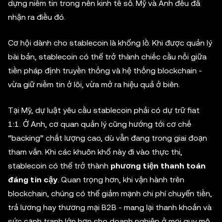
dựng niềm tin trong nền kinh tế số. Mỹ và Anh đều đã
nhận ra điều đó.
Cơ hội dành cho stablecoin là khổng lồ. Khi được quản lý
bài bản, stablecoin có thể trở thành chiếc cầu nối giữa
tiền pháp định truyền thống và hệ thống blockchain -
vừa giữ niềm tin ở lõi, vừa mở ra hiệu quả ở biên.
Tại Mỹ, dự luật yêu cầu stablecoin phải có dự trữ fiat
1:1. Ở Anh, cơ quan quản lý cũng hướng tới cơ chế
“backing” chất lượng cao, dù vẫn đang trong giai đoạn
tham vấn. Khi các khuôn khổ này đi vào thực thi,
stablecoin có thể trở thành
phương tiện thanh toán
đáng tin cậy
. Quan trọng hơn, khi vận hành trên
blockchain, chúng có thể giảm mạnh chi phí chuyển tiền,
trả lương hay thương mại B2B - mang lại thanh khoản và
sức cạnh tranh lớn hơn cho doanh nghiệp ở mọi quy mô.