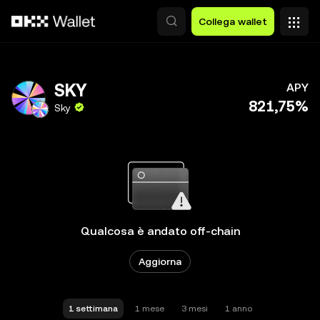
Passa al contenuto principale
Collega wallet
SKY
APY
821,75%
Sky
Qualcosa è andato off-chain
Aggiorna
1 settimana
1 mese
3 mesi
1 anno