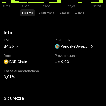
1 giorno
1 settimana
1 mese
1 anno
Info
TVL
Protocollo
$4,25
PancakeSwapV3
Rete
Prezzo attuale
BNB Chain
1 ≈ 0,00
Tasso di commissione
0,01%
Sicurezza