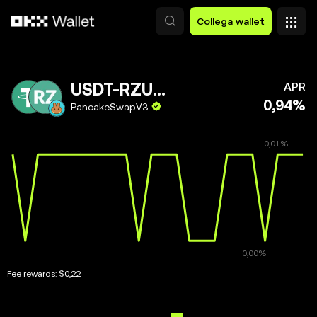
Passa al contenuto principale
Collega wallet
USDT-RZUSD
APR
0,94%
PancakeSwapV3
Fee rewards:
$0,22