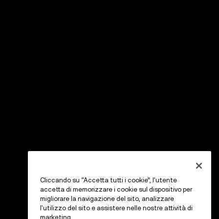
Cliccando su “Accetta tutti i cookie”, l'utente
accetta di memorizzare i cookie sul dispositivo per
migliorare la navigazione del sito, analizzare
l'utilizzo del sito e assistere nelle nostre attività di
marketing.