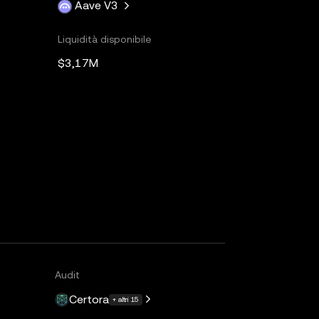
Aave V3
Liquidità disponibile
$3,17M
Audit
Certora
+ altri 15