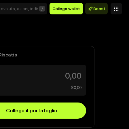
/
Collega wallet
Boost
Riscatta
$0,00
Collega il portafoglio