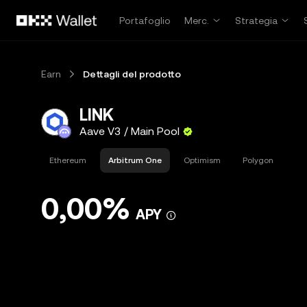
Passa al contenuto principale
Portafoglio
Merc.
Strategia
Earn
Dettagli del prodotto
LINK
Aave V3 / Main Pool
Ethereum
Arbitrum One
Optimism
Polygon
0,00%
APY