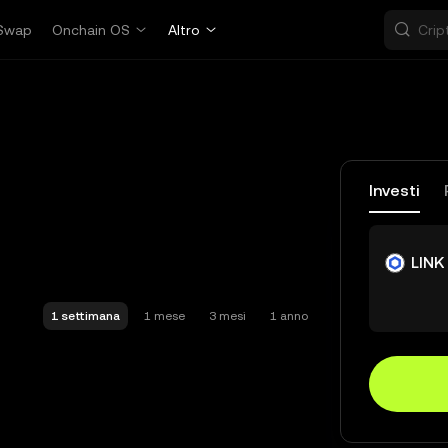
Swap
Onchain OS
Altro
Investi
LINK
1 settimana
1 mese
3 mesi
1 anno