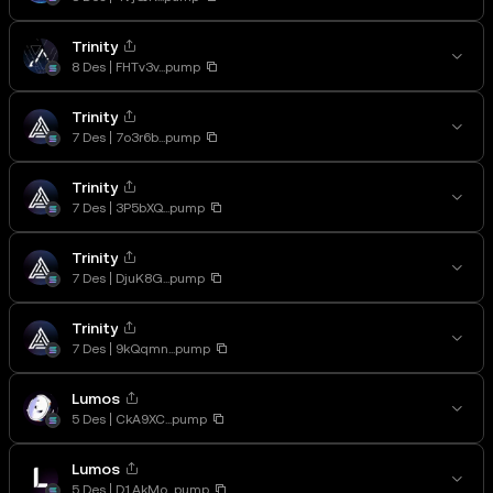
Trinity
8 Des
FHTv3v...pump
Trinity
7 Des
7o3r6b...pump
Trinity
7 Des
3P5bXQ...pump
Trinity
7 Des
DjuK8G...pump
Trinity
7 Des
9kQqmn...pump
Lumos
5 Des
CkA9XC...pump
Lumos
5 Des
D1AkMo...pump