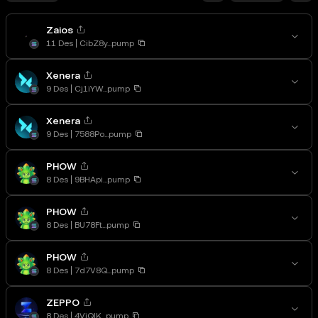
Zaios
11 Des
CibZ8y...pump
Xenera
9 Des
Cj1iYW...pump
Xenera
9 Des
7588Po...pump
PHOW
8 Des
9BHApi...pump
PHOW
8 Des
BU78Ft...pump
PHOW
8 Des
7d7V8Q...pump
ZEPPO
8 Des
4VjQJK...pump