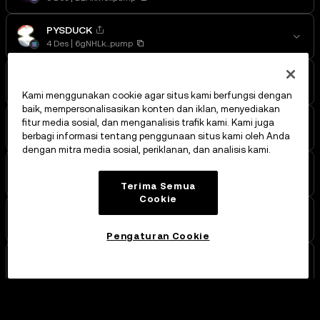
PYSDUCK
4 Des
6gNHLk...pump
Psyduck
2 Des
EPoGE8...pump
Kami menggunakan cookie agar situs kami berfungsi dengan
baik, mempersonalisasikan konten dan iklan, menyediakan
PSYDUCK
fitur media sosial, dan menganalisis trafik kami. Kami juga
2 Des
5QVgpd...pump
berbagi informasi tentang penggunaan situs kami oleh Anda
dengan mitra media sosial, periklanan, dan analisis kami.
55
2 Des
8xKq5y...pump
Terima Semua
Cookie
55
1 Des
9V7QVv...pump
Pengaturan Cookie
BlackBall
29 Nov
9xsF8K...pump