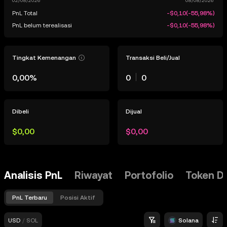
PnL Total
-$0,10
(
-55,98%
)
PnL belum terealisasi
-$0,10
(
-55,98%
)
Tingkat Kemenangan
Transaksi Beli/Jual
0,00%
0
0
Dibeli
Dijual
$0,00
$0,00
Analisis PnL
Riwayat
Portofolio
Token D
PnL Terbaru
Posisi Aktif
USD
/
SOL
Solana