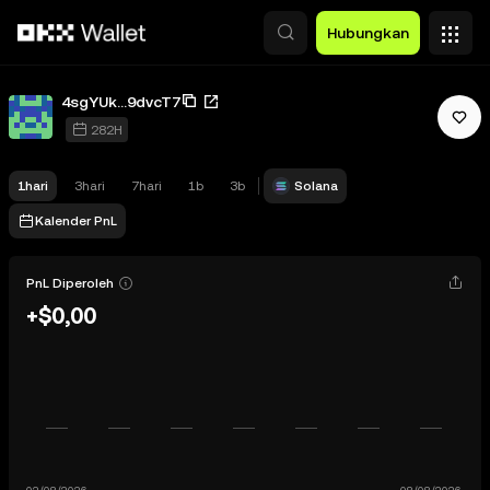
Lewati ke konten utama
Hubungkan
4sgYUk...9dvcT7
282H
1hari
3hari
7hari
1b
3b
Solana
Kalender PnL
PnL Diperoleh
+$0,00