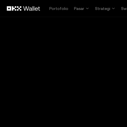
Lewati ke konten utama
Portofolio
Pasar
Strategi
Sw