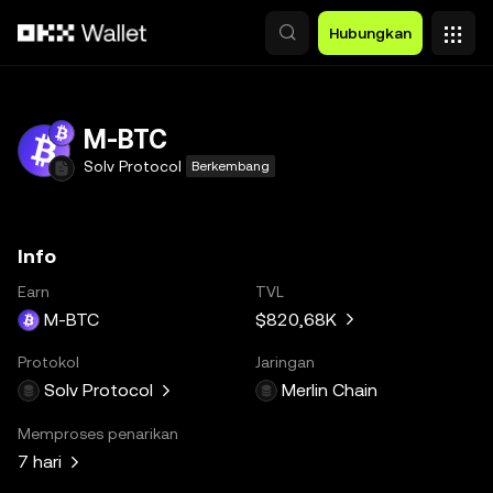
Lewati ke konten utama
Hubungkan
M-BTC
Solv Protocol
Berkembang
Info
Earn
TVL
M-BTC
$820,68K
Protokol
Jaringan
Solv Protocol
Merlin Chain
Memproses penarikan
7 hari