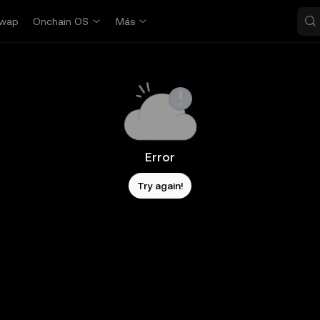
wap
Onchain OS
Más
Error
Try again!