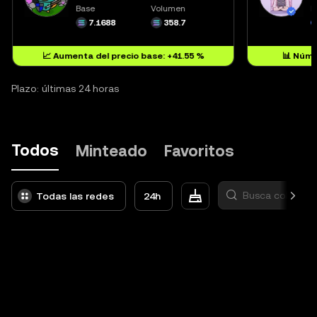
Base
Volumen
B
7.1688
358.7
📈 Aumenta del precio base: +41.55 %
📊 Núme
Plazo: últimas 24 horas
Todos
Minteado
Favoritos
Todas las redes
24h