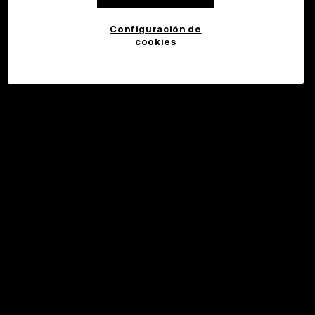
Configuración de
cookies
©2017 - 2026 WEB3.OKX.COM
Español (Latinoamérica)/USD