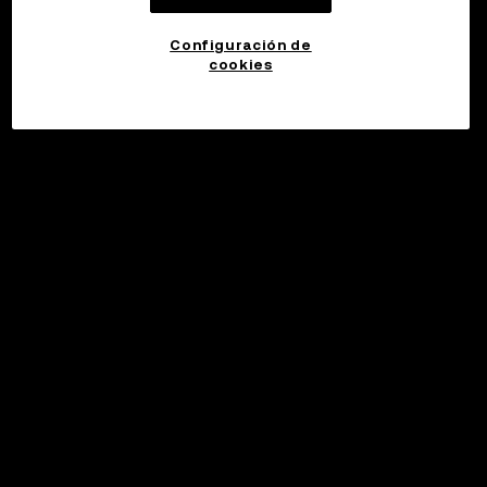
Configuración de
cookies
©2017 - 2026 WEB3.OKX.COM
Español (Latinoamérica)/USD