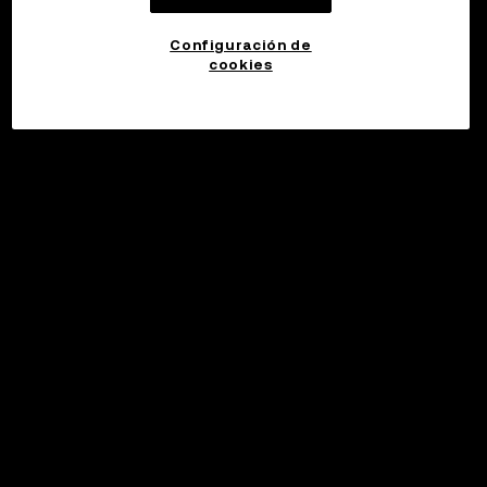
Configuración de
cookies
©2017 - 2026 WEB3.OKX.COM
Español (Latinoamérica)/USD