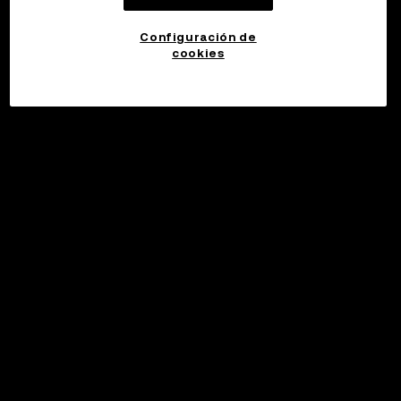
Configuración de
cookies
©2017 - 2026 WEB3.OKX.COM
Español (Latinoamérica)/USD