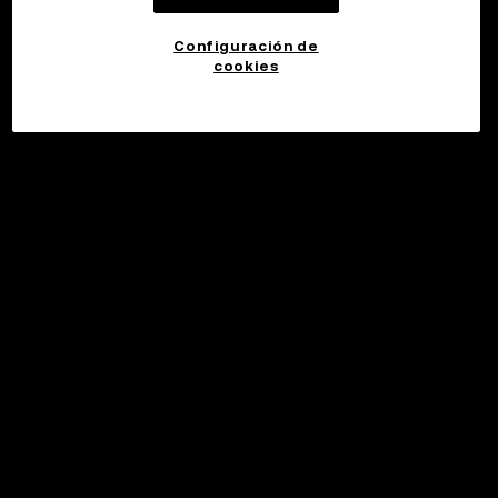
Configuración de
cookies
©2017 - 2026 WEB3.OKX.COM
Español (Latinoamérica)/USD