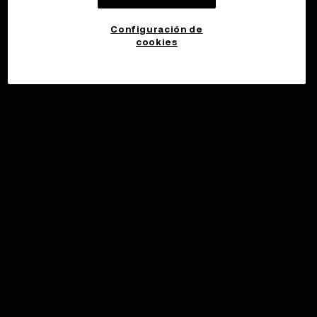
Configuración de
cookies
©2017 - 2026 WEB3.OKX.COM
Español (España)/USD