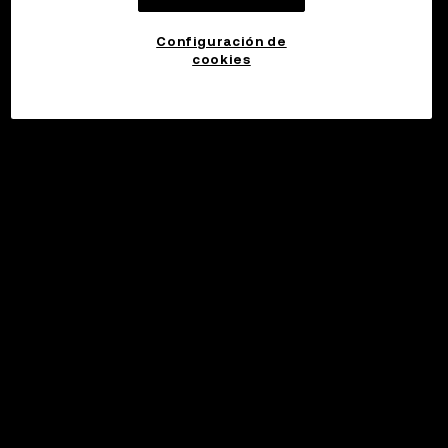
Configuración de
cookies
©2017 - 2026 WEB3.OKX.COM
Español (España)/USD