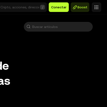
/
Conectar
Boost
de
as