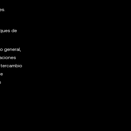
es.
aques de
o general,
raciones
intercambio
de
s