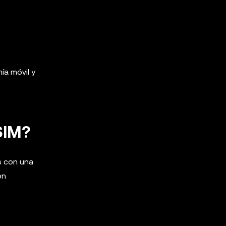
ía móvil y
SIM?
s con una
on