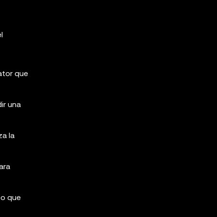
l
ator que
ir una
za la
ara
co que