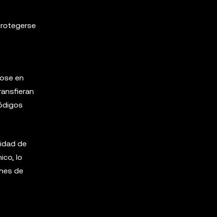
protegerse
dose en
ransfieran
códigos
nidad de
ico, lo
ones de