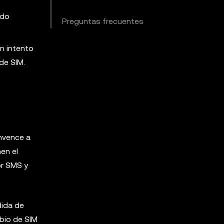
ndo
Preguntas frecuentes
un intento
de SIM.
nvence a
en el
or SMS y
dida de
bio de SIM