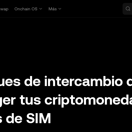
Swap
Onchain OS
Más
ues de intercambio 
ger tus criptomoned
s de SIM