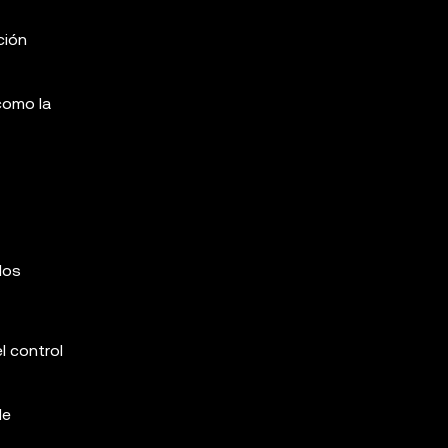
ción
como la
los
l control
de