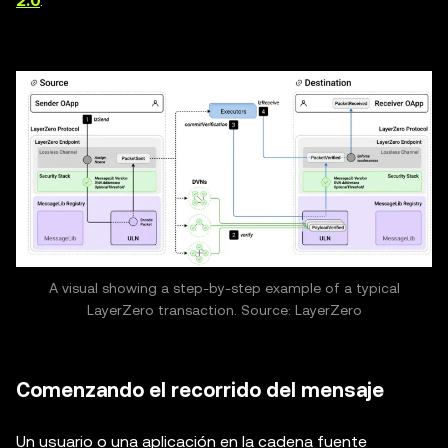
2.0
.
A visual showing a step-by-step example of a typical
LayerZero transaction. Source: LayerZero
Comenzando el recorrido del mensaje
Un usuario o una aplicación en la cadena fuente