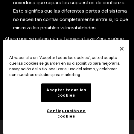
novedosa que separa los supuestos de confianza.
Esto significa que las diferentes partes del sistema
no necesitan confiar completamente entre sí, lo que
minimiza las posibles vulnerabilidades.
Ahora que ya sabes cómo funciona LayerZero y cómo
se destaca de la competencia, averiguemos cómo
puedes participar en el proyecto.
Al hacer clic en “Aceptar todas las cookies”, usted acepta
que las cookies se guarden en su dispositivo para mejorar la
navegación del sitio, analizar el uso del mismo, y colaborar
con nuestros estudios para marketing.
¿Hay un airdrop de LayerZero?
Aceptar todas las
cookies
Configuración de
cookies
¿Te ha sido útil esto?
Sí
No