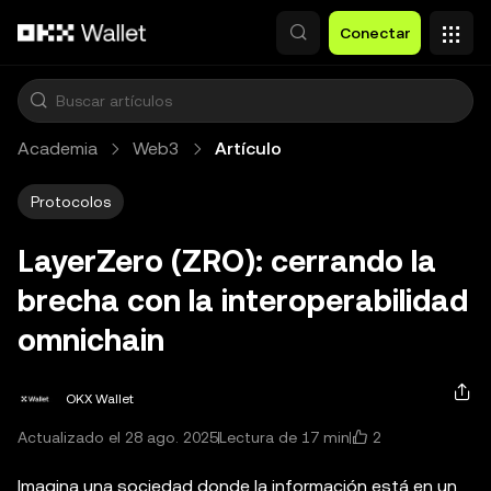
Pasar al contenido principal
Conectar
Academia
Web3
Artículo
Protocolos
LayerZero (ZRO): cerrando la
brecha con la interoperabilidad
omnichain
OKX Wallet
2
Actualizado el 28 ago. 2025
Lectura de 17 min
Imagina una sociedad donde la información está en un