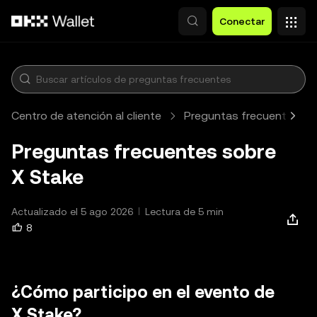
Pasar al contenido principal
Conectar
Centro de atención al cliente
Preguntas frecuentes
Preguntas frecuentes sobre
X Stake
Actualizado el 5 ago 2026
Lectura de 5 min
8
¿Cómo participo en el evento de
X Stake?