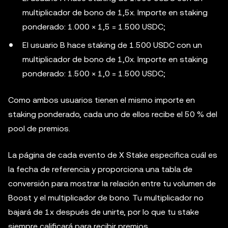
multiplicador de bono de 1,5x. Importe en staking
ponderado: 1.000 × 1,5 = 1.500 USDC;
El usuario B hace staking de 1.500 USDC con un
multiplicador de bono de 1,0x. Importe en staking
ponderado: 1.500 × 1,0 = 1.500 USDC;
Como ambos usuarios tienen el mismo importe en
staking ponderado, cada uno de ellos recibe el 50 % del
pool de premios.
La página de cada evento de X Stake especifica cuál es
la fecha de referencia y proporciona una tabla de
conversión para mostrar la relación entre tu volumen de
Boost y el multiplicador de bono. Tu multiplicador no
bajará de 1x después de unirte, por lo que tu stake
siempre calificará para recibir premios.