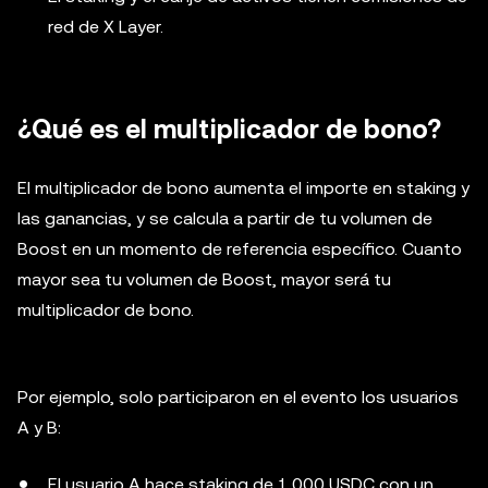
red de X Layer.
¿Qué es el multiplicador de bono?
El multiplicador de bono aumenta el importe en staking y
las ganancias, y se calcula a partir de tu volumen de
Boost en un momento de referencia específico. Cuanto
mayor sea tu volumen de Boost, mayor será tu
multiplicador de bono.
Por ejemplo, solo participaron en el evento los usuarios
A y B:
El usuario A hace staking de 1.000 USDC con un