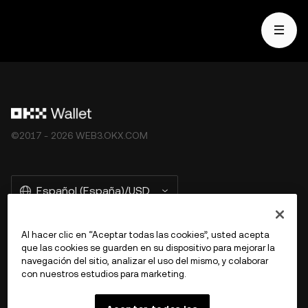
digitales ni (iii) asesoramiento financiero, contable,
jurídico o fiscal. Los activos digitales, incluidas las
stablecoins y los NFT, están sujetos a la volatilidad del
mercado, entrañan un alto grado de riesgo y pueden
perder su valor. Consulta a tu asesor jurídico, fiscal o de
inversiones si el trading o el holding de activos digitales
son adecuados para ti. La OKX Web3 Wallet es solo un
servicio de software de billetera de autocustodia que te
©2017 - 2026 WEB3.OKX.COM
permite descubrir e interactuar con plataformas de
terceros. No tiene control ni es responsable de los
servicios de dichas plataformas de terceros. Algunos
Español (España)/USD
productos no están disponibles en determinadas
regiones. OKX Web3 Wallet y sus servicios
complementarios no son ofertados por el exchange de
Al hacer clic en “Aceptar todas las cookies”, usted acepta
que las cookies se guarden en su dispositivo para mejorar la
OKX y están sujetos a los [Términos de servicio del
Más información sobre OKX Web3
navegación del sitio, analizar el uso del mismo, y colaborar
ecosistema Web3 de OKX ]
con nuestros estudios para marketing.
(
https://web3.okx.com/help/okx-web3-ecosystem-
Producto
terms-of-service
"Términos de servicio del ecosistema