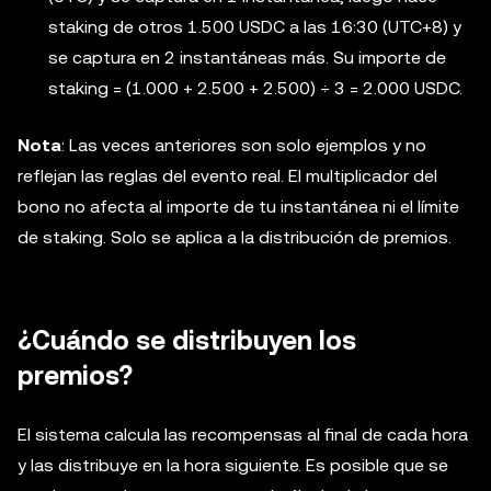
staking de otros 1.500 USDC a las 16:30 (UTC+8) y
se captura en 2 instantáneas más. Su importe de
staking = (1.000 + 2.500 + 2.500) ÷ 3 = 2.000 USDC.
Nota
: Las veces anteriores son solo ejemplos y no
reflejan las reglas del evento real. El multiplicador del
bono no afecta al importe de tu instantánea ni el límite
de staking. Solo se aplica a la distribución de premios.
¿Cuándo se distribuyen los
premios?
El sistema calcula las recompensas al final de cada hora
y las distribuye en la hora siguiente. Es posible que se