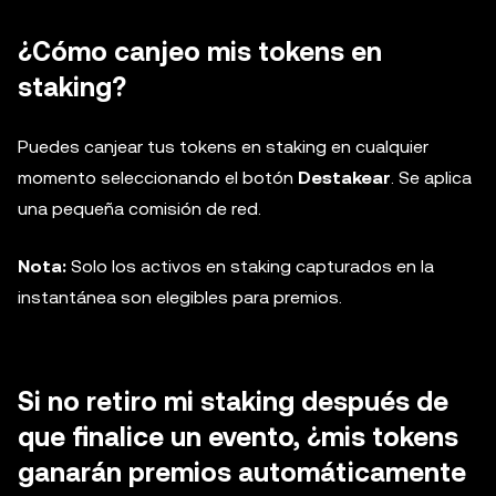
¿Cómo canjeo mis tokens en
staking?
Puedes canjear tus tokens en staking en cualquier
momento seleccionando el botón
Destakear
. Se aplica
una pequeña comisión de red.
Nota:
Solo los activos en staking capturados en la
instantánea son elegibles para premios.
Si no retiro mi staking después de
que finalice un evento, ¿mis tokens
ganarán premios automáticamente