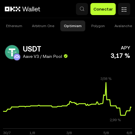
Pasar al contenido principal
Conectar
Ethereum
Arbitrum One
Optimism
Polygon
Avalanche 
USDT
APY
3,17 %
Aave V3 / Main Pool