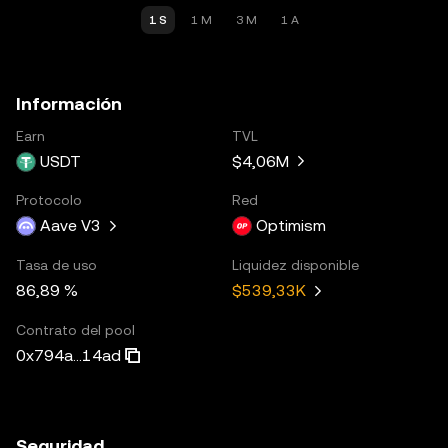
1 S
1 M
3 M
1 A
Información
Earn
TVL
USDT
$4,06M
Protocolo
Red
Aave V3
Optimism
Tasa de uso
Liquidez disponible
86,89 %
$539,33K
Contrato del pool
0x794a...14ad
Seguridad