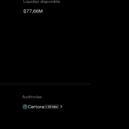
Liquidez disponible
$77,66M
l
Auditorías
Certora
+ 15 más