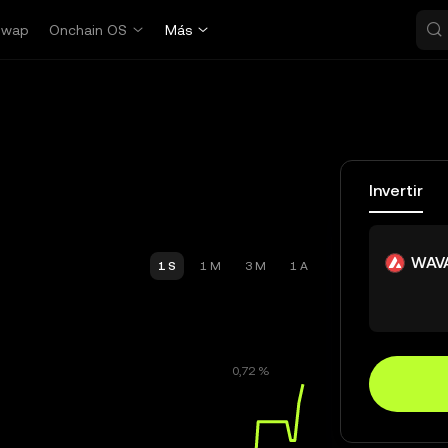
Swap
Onchain OS
Más
Invertir
WAV
1 S
1 M
3 M
1 A