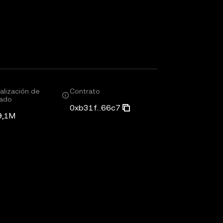
alización de
Contrato
ado
0xb31f...66c7
9,1M