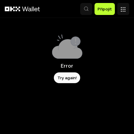
Přeskočit na hlavní obsah
Připojit
Error
Try again!