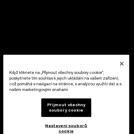
Když kliknete na „Přijmout všechny soubory cookie“,
poskytnete tím souhlas k jejich ukládání na vašem zařízení,
což pomáhá s navigací na stránce, s analýzou využití dat a s
našimi marketingovými snahami.
Přijmout všechny
soubory cookie
Nastavení souborů
cookie
OKX Peněženka