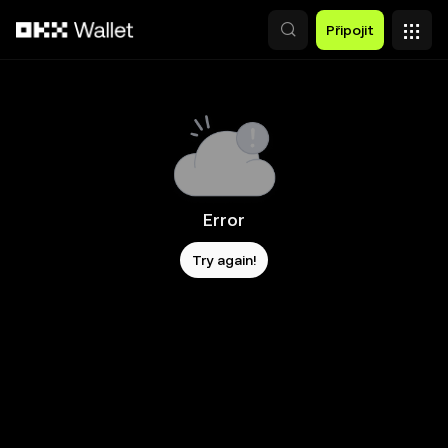
Přeskočit na hlavní obsah
Připojit
Error
Try again!