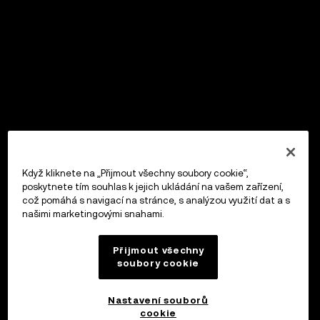
Když kliknete na „Přijmout všechny soubory cookie“,
poskytnete tím souhlas k jejich ukládání na vašem zařízení,
což pomáhá s navigací na stránce, s analýzou využití dat a s
našimi marketingovými snahami.
Přijmout všechny
soubory cookie
Nastavení souborů
cookie
OKX Peněženka