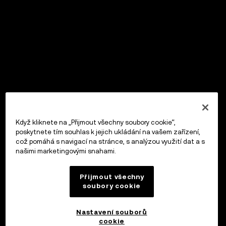
Když kliknete na „Přijmout všechny soubory cookie“,
poskytnete tím souhlas k jejich ukládání na vašem zařízení,
což pomáhá s navigací na stránce, s analýzou využití dat a s
našimi marketingovými snahami.
Přijmout všechny
soubory cookie
Nastavení souborů
cookie
OKX Peněženka