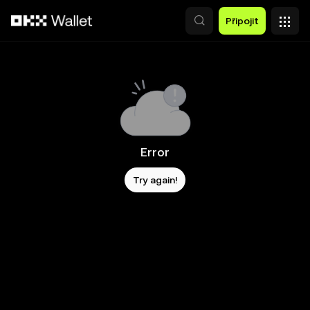
Přeskočit na hlavní obsah
Připojit
Error
Try again!