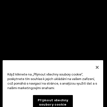
Když kliknete na „Přijmout všechny soubory cookie“,
poskytnete tím souhlas k jejich ukládání na vašem zařízení,
což pomáhá s navigací na stránce, s analýzou využití dat a s
našimi marketingovými snahami.
Přijmout všechny
soubory cookie