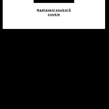
Nastavení souborů
cookie
©2017 - 2026 WEB3.OKX.COM
Čeština/USD