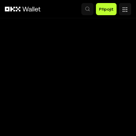
Přeskočit na hlavní obsah
Připojit