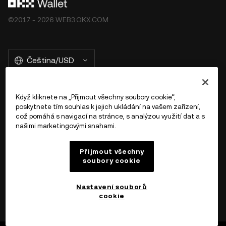
©2017 - 2026 WEB3.OKX.COM
Čeština/USD
Když kliknete na „Přijmout všechny soubory cookie“,
poskytnete tím souhlas k jejich ukládání na vašem zařízení,
Více o OKX Peněžence
což pomáhá s navigací na stránce, s analýzou využití dat a s
našimi marketingovými snahami.
Produkt
Přijmout všechny
Podpora
soubory cookie
Nastavení souborů
cookie