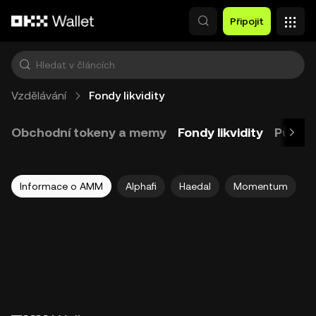
Přeskočit na hlavní obsah
Připojit
Vzdělávání
Fondy likvidity
Obchodní tokeny a memy
Fondy likvidity
Půjčov
Informace o AMM
Alphafi
Haedal
Momentum