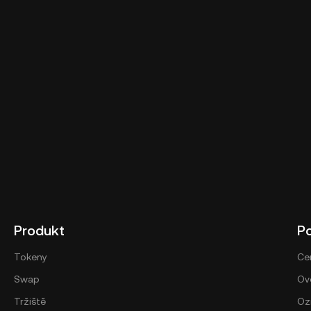
Produkt
P
Tokeny
Ce
Swap
Ově
Tržiště
Oz