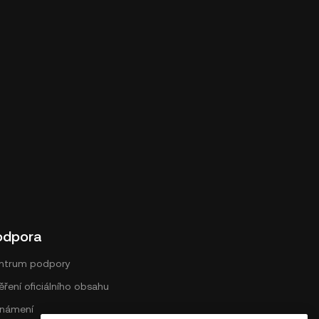
odpora
ntrum podpory
ření oficiálního obsahu
námení