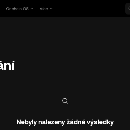
p
Onchain OS
Více
ání
Nebyly nalezeny žádné výsledky