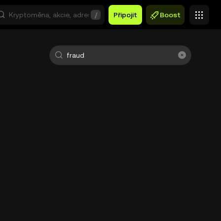
/
Připojit
Boost