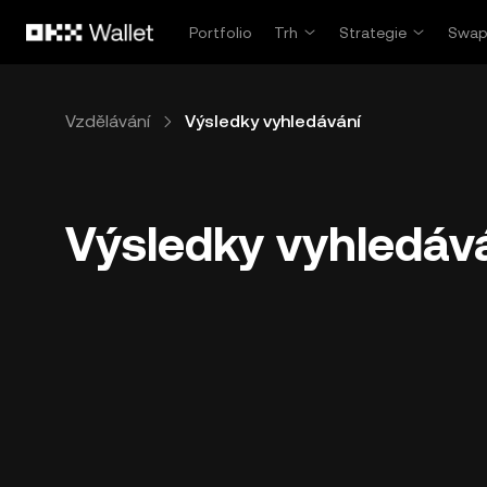
Přeskočit na hlavní obsah
Portfolio
Trh
Strategie
Swa
Vzdělávání
Výsledky vyhledávání
Výsledky vyhledáv