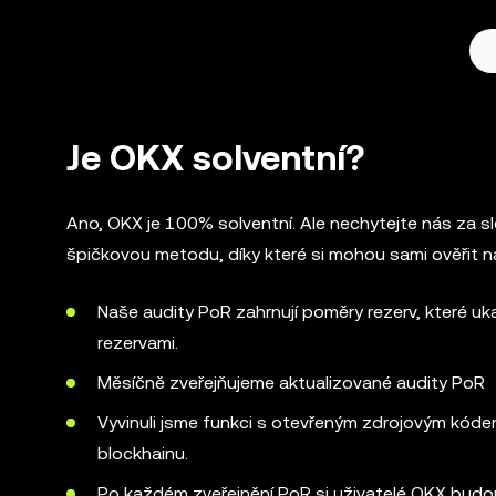
Je OKX solventní?
Ano, OKX je 100% solventní. Ale nechytejte nás za slo
špičkovou metodu, díky které si mohou sami ověřit n
Naše audity PoR zahrnují poměry rezerv, které uk
rezervami.
Měsíčně zveřejňujeme aktualizované audity PoR
Vyvinuli jsme funkci s otevřeným zdrojovým kóde
blockhainu.
Po každém zveřejnění PoR si uživatelé OKX budou