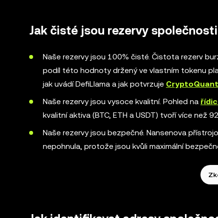
Jak čisté jsou rezervy společnost
Naše rezervy jsou 100% čisté. Čistota rezerv b
podíl této hodnoty držený ve vlastním tokenu pla
jak uvádí DefiLlama a jak potvrzuje
CryptoQuan
Naše rezervy jsou vysoce kvalitní. Pohled na
řídi
kvalitní aktiva (BTC, ETH a USDT) tvoří více než 9
Naše rezervy jsou bezpečné. Nansenova přístroj
nepohnula, protože jsou kvůli maximální bezpečno
Zk