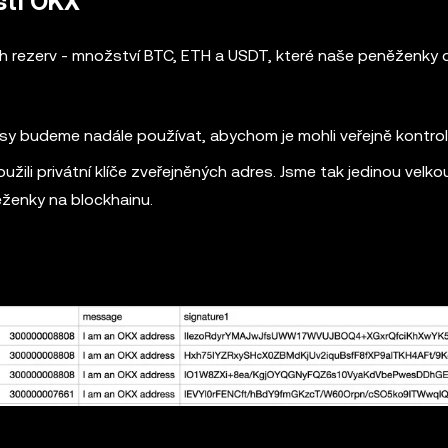
sti OKX
h rezerv - množství BTC, ETH a USDT, které naše peněženky dr
sy budeme nadále používat, abychom je mohli veřejně kontrol
ili privátní klíče zveřejněných adres. Jsme tak jedinou velko
ěženky na blockhainu.
: