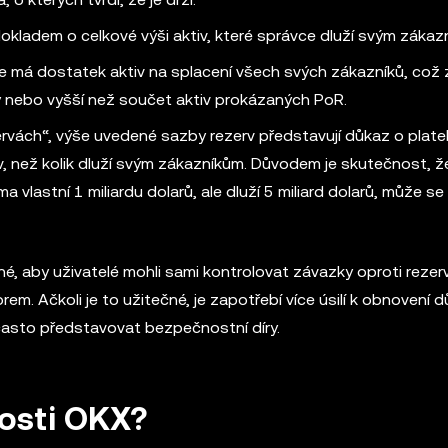
 dokladem o celkové výši aktiv, které správce dluží svým zákaz
ce má dostatek aktiv na splacení všech svých zákazníků, což
ý nebo vyšší než součet aktiv prokázaných PoR.
rvách“, výše uvedené sazby rezerv představují důkaz o plate
, než kolik dluží svým zákazníkům. Důvodem je skutečnost, že
a vlastní 1 miliardu dolarů, ale dluží 5 miliard dolarů, může s
é, aby uživatelé mohli sami kontrolovat závazky oproti rezer
m. Ačkoli je to užitečné, je zapotřebí více úsilí k obnovení d
 často představovat bezpečnostní díry.
nosti OKX?