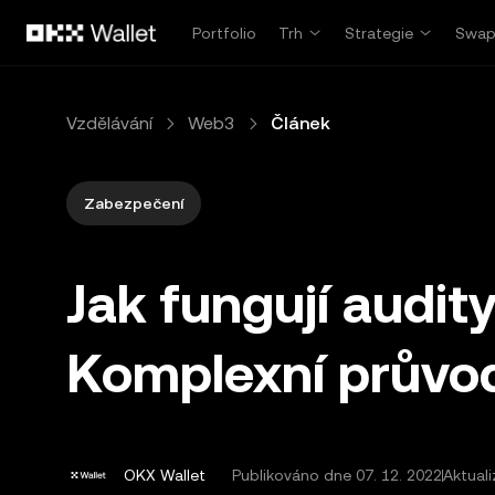
Přeskočit na hlavní obsah
Portfolio
Trh
Strategie
Swa
Vzdělávání
Web3
Článek
Zabezpečení
Jak fungují audit
Komplexní průvo
OKX Wallet
Publikováno dne
07. 12. 2022
Aktual