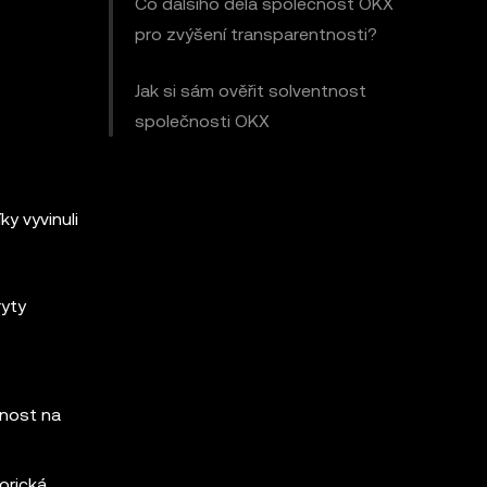
Co dalšího dělá společnost OKX
pro zvýšení transparentnosti?
Jak si sám ověřit solventnost
společnosti OKX
y vyvinuli
ryty
tnost na
orická