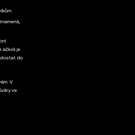
níkům.
 znamená,
bní
 ačkoli je
e dostat do
vám. V
ůvěry ve