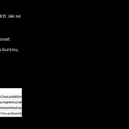
ží. Jak se
ovat.
u burzou,