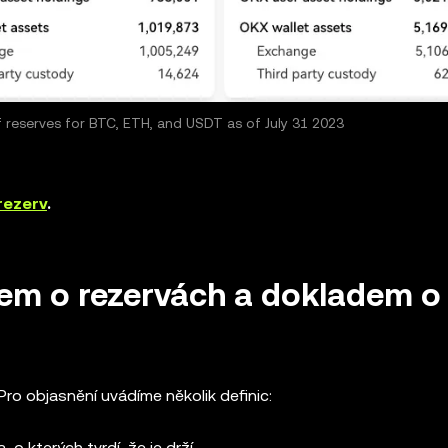
f reserves for BTC, ETH, and USDT as of July 31 2023
rezerv
.
adem o rezervách a dokladem o
Pro objasnění uvádíme několik definic:
o kterých tvrdí, že je drží.