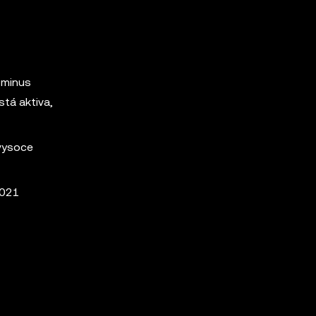
 minus
stá aktiva,
 vysoce
2021