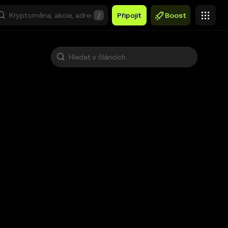
/
Připojit
Boost