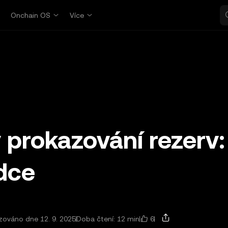
p
Onchain OS
Více
y prokazování rezerv:
dce
6
izováno dne 12. 9. 2025
Doba čtení: 12 min