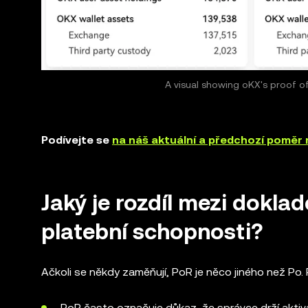
A visual showing oKX's proof o
Podívejte se
na náš aktuální a předchozí poměr 
Jaký je rozdíl mezi dokl
platební schopnosti?
Ačkoli se někdy zaměňují, PoR je něco jiného než Po. 
PoR často označuje důkaz, že správce drží aktiva, 