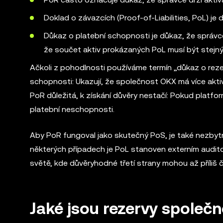
Doklad o závazcích (Proof-of-Liabilities, PoL) je
Důkaz o platební schopnosti je důkaz, že správ
že součet aktiv prokázaných PoL musí být stejn
Ačkoli z pohodlnosti používáme termín „důkaz o reze
schopnosti: Ukazují, že společnost OKX má více aktiv
PoR důležitá, k získání důvěry nestačí: Pokud platform
platební neschopnosti.
Aby PoR fungoval jako skutečný PoS, je také nezbytn
některých případech je PoL stanoven externím auditore
světě, kde důvěryhodné třetí strany mohou až příliš
Jaké jsou rezervy společ