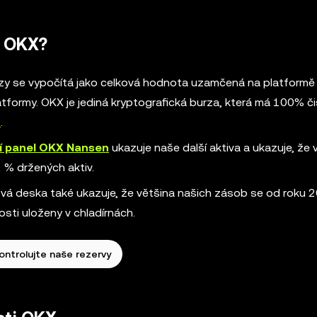
i OKX?
urzy se vypočítá jako celková hodnota uzamčená na platformě
tformy. OKX je jediná kryptografická burza, která má 100% či
t
.
cí panel OKX Nansen
ukazuje naše další aktiva a ukazuje, že
2 % držených aktiv.
ová deska také ukazuje, že většina našich zásob se od roku 
sti uloženy v chladírnách.
ontrolujte naše rezervy