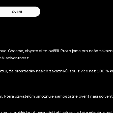
Ověřit
vo. Chceme, abyste si to ověřili. Proto jsme pro naše zákazník
aši solventnost:
azují, že prostředky našich zákazníků jsou z více než 100 % k
m, která uživatelům umožňuje samostatně ověřit naši solven
 moci prohlédnout nejnovější aktualizaci a také všechna hist