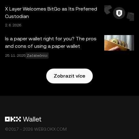
případné faktické chyby, opomenutí nebo názory, které v
X Layer Welcomes BitGo as Its Preferred
nich vyjádřené. Službu OKX Web3 Peněženka a její
Custodian
pomocné služby neposkytuje burza OKX a vztahují se na
2. 6. 2026
ně tyto
Podmínky poskytování služeb v ekosystému OKX
Web3
.
Is a paper wallet right for you? The pros
and cons of using a paper wallet
25. 11. 2025
Začátečníci
Zobrazit více
©2017 - 2026 WEB3.OKX.COM